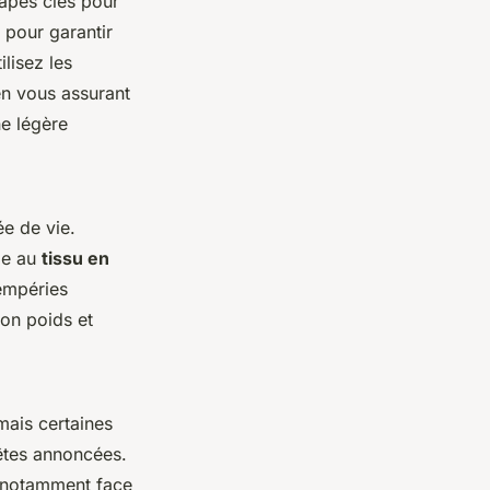
apes clés pour
 pour garantir
lisez les
en vous assurant
ne légère
ée de vie.
ge au
tissu en
tempéries
son poids et
mais certaines
êtes annoncées.
, notamment face