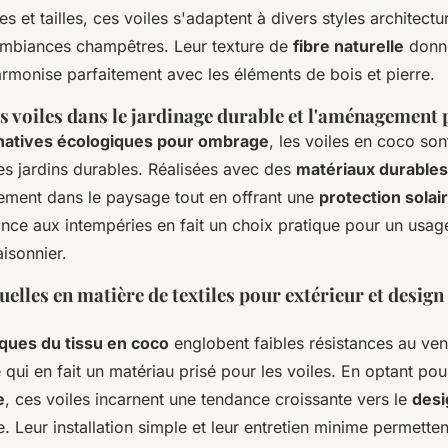
es et tailles, ces voiles s'adaptent à divers styles architectu
mbiances champêtres. Leur texture de
fibre naturelle
donn
armonise parfaitement avec les éléments de bois et pierre.
s voiles dans le jardinage durable et l'aménagement
rnatives écologiques pour ombrage
, les voiles en coco son
les jardins durables. Réalisées avec des
matériaux durables
lement dans le paysage tout en offrant une
protection solai
tance aux intempéries en fait un choix pratique pour un usag
isonnier.
elles en matière de textiles pour extérieur et design
iques du tissu en coco
englobent faibles résistances au vent
qui en fait un matériau prisé pour les voiles. En optant pou
e
, ces voiles incarnent une tendance croissante vers le
desi
 Leur installation simple et leur entretien minime permett