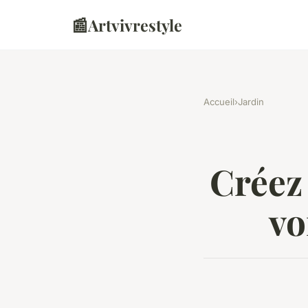
📰
Artvivrestyle
Accueil
›
Jardin
Créez
vo