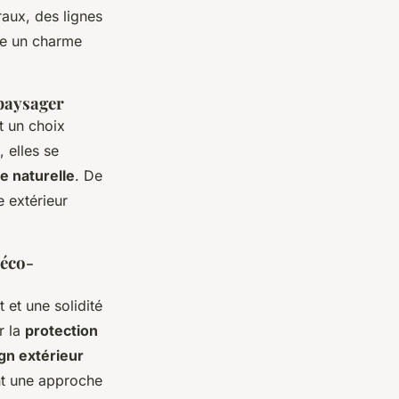
raux, des lignes
e un charme
 paysager
t un choix
, elles se
re naturelle
. De
e extérieur
 éco-
 et une solidité
r la
protection
gn extérieur
ent une approche