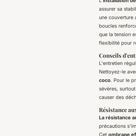
L'
installation d
assurer sa stabi
une couverture a
boucles renforcé
que la tension e
flexibilité pour 
Conseils d'ent
L'entretien régu
Nettoyez-le ave
coco
. Pour le p
sévères, surtout
causer des déch
Résistance au
La résistance 
précautions s'i
Cet
ombrage eff