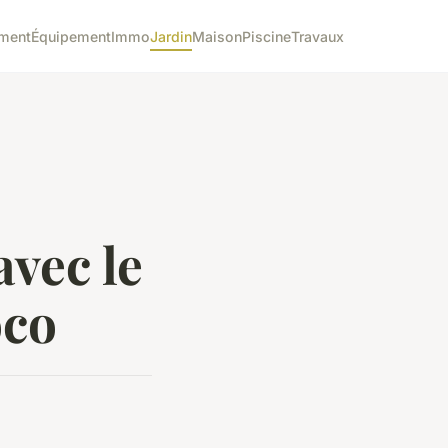
ment
Équipement
Immo
Jardin
Maison
Piscine
Travaux
vec le
oco