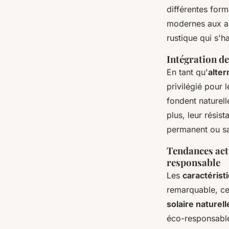
différentes form
modernes aux a
rustique qui s'h
Intégration de
En tant qu'
alte
privilégié pour 
fondent naturel
plus, leur résis
permanent ou sa
Tendances actu
responsable
Les
caractérist
remarquable, ce 
solaire naturell
éco-responsable.