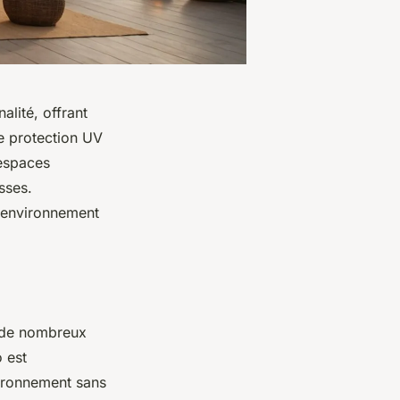
alité, offrant
e protection UV
 espaces
sses.
e environnement
 de nombreux
 est
vironnement sans