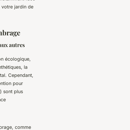
 votre jardin de
ombrage
 aux autres
on écologique,
thétiques, la
tal. Cependant,
ention pour
) sont plus
nce
ombrage, comme