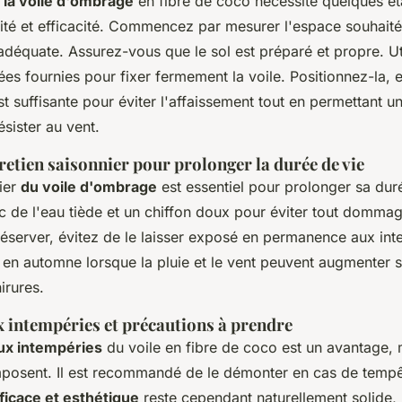
e la voile d'ombrage
en fibre de coco nécessite quelques ét
lité et efficacité. Commencez par mesurer l'espace souhaité
déquate. Assurez-vous que le sol est préparé et propre. Uti
es fournies pour fixer fermement la voile. Positionnez-la, 
st suffisante pour éviter l'affaissement tout en permettant u
résister au vent.
retien saisonnier pour prolonger la durée de vie
lier
du voile d'ombrage
est essentiel pour prolonger sa dur
c de l'eau tiède et un chiffon doux pour éviter tout domma
réserver, évitez de le laisser exposé en permanence aux in
 en automne lorsque la pluie et le vent peuvent augmenter 
irures.
x intempéries et précautions à prendre
aux intempéries
du voile en fibre de coco est un avantage, 
mposent. Il est recommandé de le démonter en cas de temp
icace et esthétique
reste cependant naturellement solide