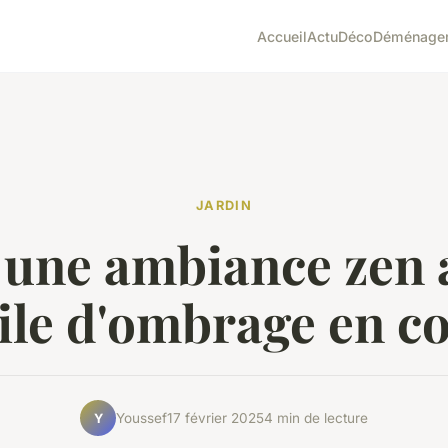
Accueil
Actu
Déco
Déménage
JARDIN
 une ambiance zen a
ile d'ombrage en c
Youssef
17 février 2025
4 min de lecture
Y