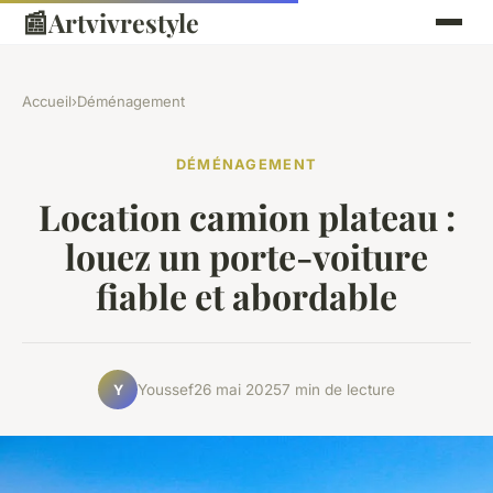
📰
Artvivrestyle
Accueil
›
Déménagement
DÉMÉNAGEMENT
Location camion plateau :
louez un porte-voiture
fiable et abordable
Youssef
26 mai 2025
7 min de lecture
Y