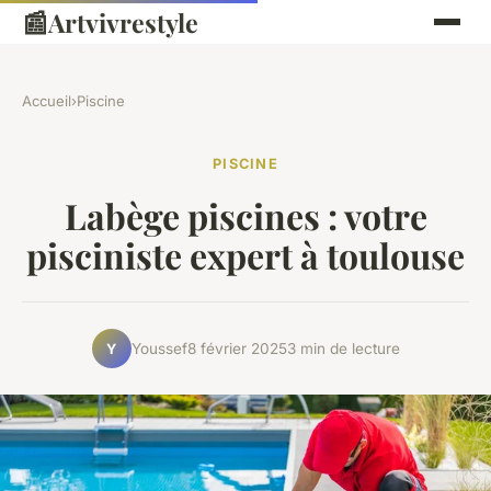
📰
Artvivrestyle
Accueil
›
Piscine
PISCINE
Labège piscines : votre
pisciniste expert à toulouse
Youssef
8 février 2025
3 min de lecture
Y