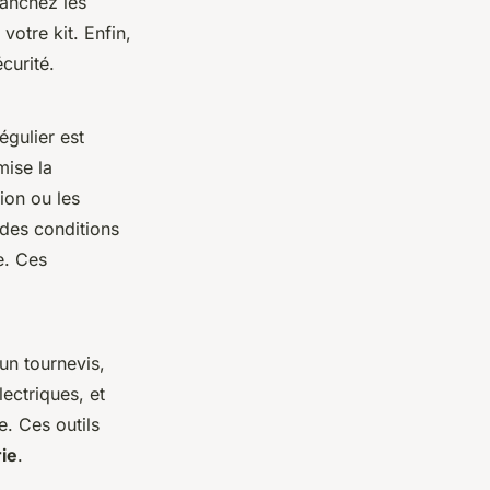
ranchez les
votre kit. Enfin,
curité.
régulier est
mise la
ion ou les
 des conditions
e. Ces
 un tournevis,
ectriques, et
. Ces outils
rie
.