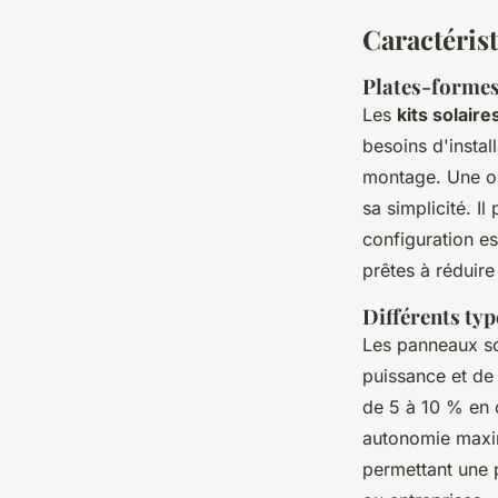
Caractérist
Plates-formes
Les
kits solair
besoins d'instal
montage. Une op
sa simplicité. Il
configuration es
prêtes à réduir
Différents typ
Les panneaux sol
puissance et de
de 5 à 10 % en 
autonomie maxim
permettant une 