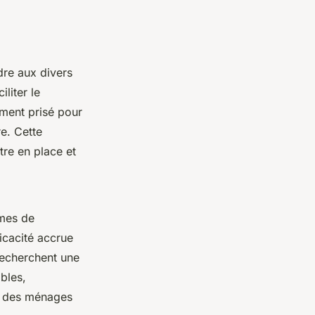
dre aux divers
iliter le
ement prisé pour
re. Cette
tre en place et
rmes de
ficacité accrue
recherchent une
bles,
es des ménages