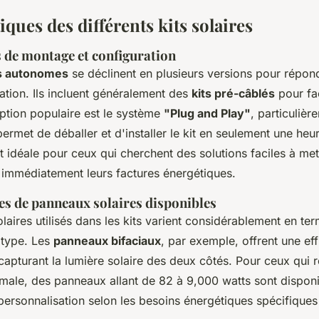
iques des différents kits solaires
 de montage et configuration
es autonomes
se déclinent en plusieurs versions pour répon
lation. Ils incluent généralement des
kits pré-câblés
pour fac
tion populaire est le système
"Plug and Play"
, particulièr
 permet de déballer et d'installer le kit en seulement une heu
t idéale pour ceux qui cherchent des solutions faciles à met
e immédiatement leurs factures énergétiques.
es de panneaux solaires disponibles
aires utilisés dans les kits varient considérablement en te
 type. Les
panneaux bifaciaux
, par exemple, offrent une ef
capturant la lumière solaire des deux côtés. Pour ceux qui 
ale, des panneaux allant de 82 à 9,000 watts sont disponi
personnalisation selon les besoins énergétiques spécifiqu