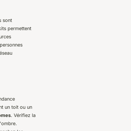
s sont
kits permettent
urces
s personnes
réseau
endance
 un toit ou un
nomes
. Vérifiez la
l'ombre.