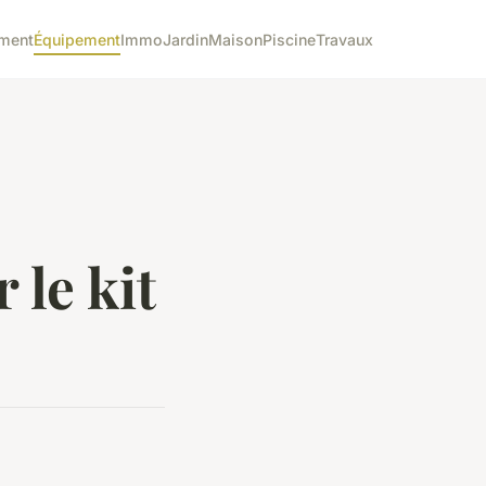
ment
Équipement
Immo
Jardin
Maison
Piscine
Travaux
 le kit