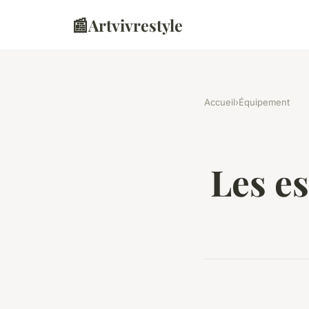
📰
Artvivrestyle
Accueil
›
Équipement
Les es