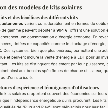
n des modèles de kits solaires
ûts et des bénéfices des différents kits
es autonomes
varient considérablement en termes de coûts 
ée de gamme peuvent débuter à
994 €
, offrant une solutio
recherchent une consommation d'énergie économe. En reva
ancées, dotées de capacités comme le stockage d'énergie,
€
. Ces systèmes, bien que plus onéreux, permettent une au
rue et peuvent inclure la vente d'énergie à EDF pour un inv
ortant. Les kits se distinguent également par leur puissance,
ptant ainsi aux besoins spécifiques de chaque utilisateur, qu'
ou d'un site isolé.
tours d'expérience et témoignages d'utilisateurs
 de kits solaires rapportent souvent des économies sur leurs
nsi que l'indépendance énergétique qu'ils procurent. Les kits à
qualifiés de "Plug and Play", sont plébiscités pour leur faci