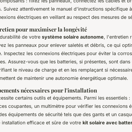
omposants : fixez les panneaux, connectez les câbles et b
 Suivez attentivement le manuel d'instructions spécifique à 
nexions électriques en veillant au respect des mesures de sé
retien pour maximiser la longévité
 durabilité de votre
système solaire autonome
, l'entretien 
yez les panneaux pour enlever saletés et débris, ce qui opti
e. Inspectez les connexions électriques pour éviter la corros
es. Assurez-vous que les batteries, si présentes, sont dans
ifiant le niveau de charge et en les remplaçant si nécessair
mettent de maintenir une autonomie énergétique optimale.
pements nécessaires pour l'installation
cessite certains outils et équipements. Parmi les essentiels :
ces coupantes, un multimètre pour vérifier les connexions él
des équipements de sécurité tels que des gants et un casque
 installation efficace et sûre de votre
kit solaire avec batte