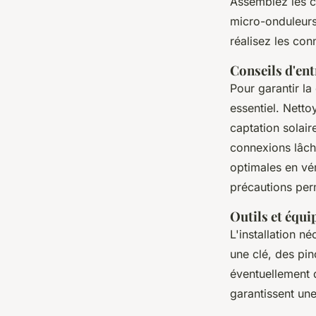
Assemblez les c
micro-onduleurs.
réalisez les con
Conseils d'ent
Pour garantir la
essentiel. Netto
captation solair
connexions lâch
optimales en vér
précautions per
Outils et équi
L'installation né
une clé, des pin
éventuellement 
garantissent une