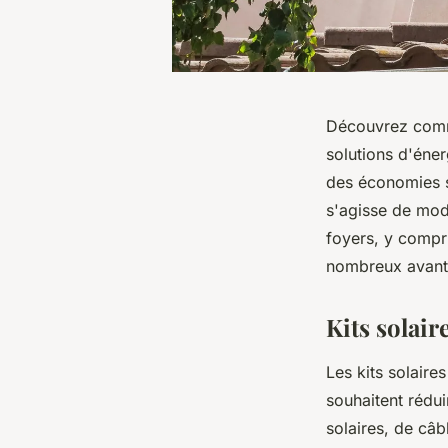
Découvrez comme
solutions d'éne
des économies s
s'agisse de mod
foyers, y compri
nombreux avanta
Kits solai
Les kits solaire
souhaitent rédu
solaires, de câ