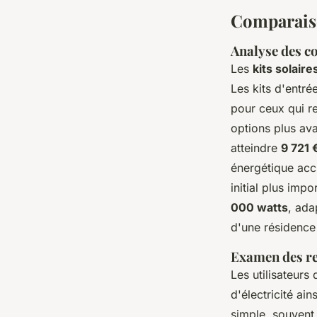
Comparaiso
Analyse des co
Les
kits solair
Les kits d'entr
pour ceux qui 
options plus av
atteindre
9 721 
énergétique acc
initial plus imp
000 watts
, ada
d'une résidence 
Examen des re
Les utilisateurs
d'électricité ai
simple, souvent 