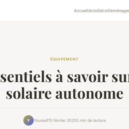
Accueil
Actu
Déco
Déménage
ÉQUIPEMENT
sentiels à savoir sur
solaire autonome
Youssef
15 février 2025
5 min de lecture
Y