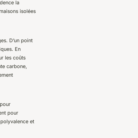
dence la
 maisons isolées
es. D’un point
iques. En
ur les coûts
nte carbone,
lement
 pour
ent pour
 polyvalence et