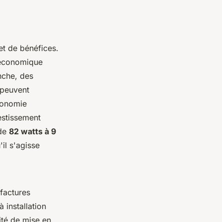
et de bénéfices.
n économique
nche, des
 peuvent
tonomie
estissement
 de
82 watts à 9
il s'agisse
 factures
 installation
lité de mise en