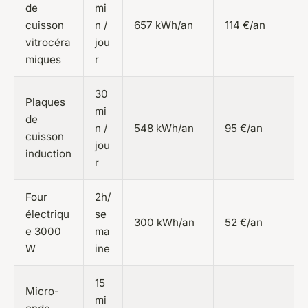
de
mi
cuisson
n /
657 kWh/an
114 €/an
vitrocéra
jou
miques
r
30
Plaques
mi
de
n /
548 kWh/an
95 €/an
cuisson
jou
induction
r
Four
2h/
électriqu
se
300 kWh/an
52 €/an
e 3000
ma
W
ine
15
Micro-
mi