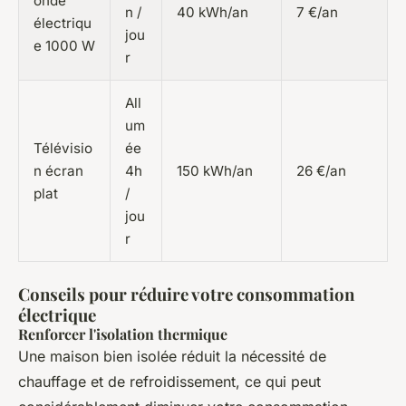
onde
n /
40 kWh/an
7 €/an
électriqu
jou
e 1000 W
r
All
um
Télévisio
ée
n écran
4h
150 kWh/an
26 €/an
plat
/
jou
r
Conseils pour réduire votre consommation
électrique
Renforcer l'isolation thermique
Une maison bien isolée réduit la nécessité de
chauffage et de refroidissement, ce qui peut