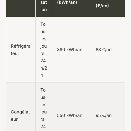
sat
(kWh/an)
(€/an)
ion
To
us
les
Réfrigéra
jou
390 kWh/an
68 €/an
teur
rs
24
h/2
4
To
us
les
Congélat
jou
550 kWh/an
95 €/an
eur
rs
24