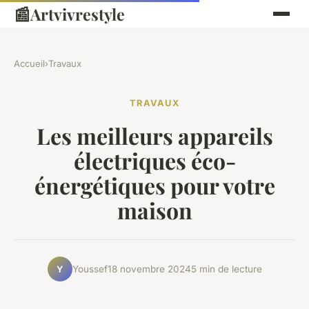
📰
Artvivrestyle
Accueil
›
Travaux
TRAVAUX
Les meilleurs appareils
électriques éco-
énergétiques pour votre
maison
Youssef
18 novembre 2024
5 min de lecture
Y