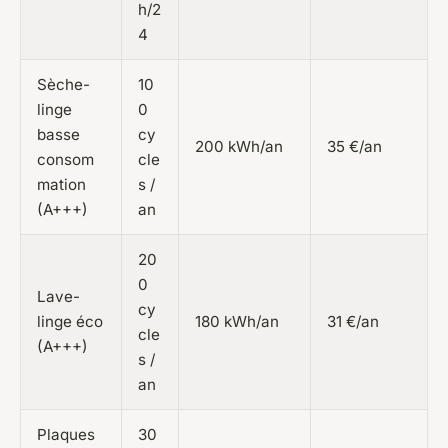
h/2
4
Sèche-
10
linge
0
basse
cy
200 kWh/an
35 €/an
consom
cle
mation
s /
(A+++)
an
20
0
Lave-
cy
linge éco
180 kWh/an
31 €/an
cle
(A+++)
s /
an
Plaques
30