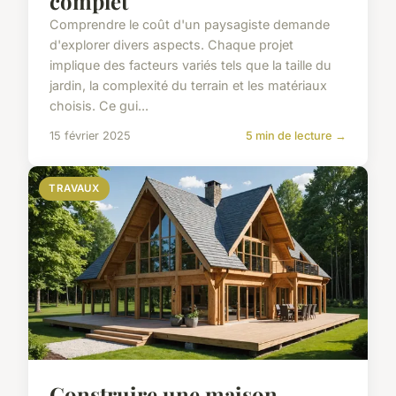
complet
Comprendre le coût d'un paysagiste demande
d'explorer divers aspects. Chaque projet
implique des facteurs variés tels que la taille du
jardin, la complexité du terrain et les matériaux
choisis. Ce gui...
15 février 2025
5 min de lecture →
TRAVAUX
Construire une maison