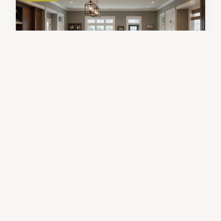
Rénovation maison : conseils
pratiques pour réussir vos
travaux
Rénovation maison nécessite une planification
soignée pour garantir leur succès. Établir une
liste des rénovations prioritaires, respecter un
budget rigoureux et choisir des matériaux de
qualité sont ...
20 mars 2025
3 min de lecture →