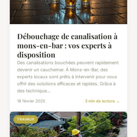
Débouchage de canalisation à
mons-en-bar : vos experts à
disposition
Des canalisations bouchées peuvent rapidement
devenir un cauchemar. À Mons-en-Bar, des
experts locaux sont prêts à intervenir pour vous
offrir des solutions efficaces et rapides. Grâce à
des technique...
18 février 2025
3 min de lecture →
TRAVAUX