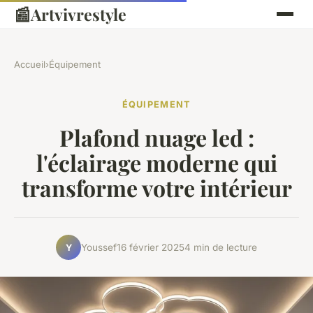
📰
Artvivrestyle
Accueil
›
Équipement
ÉQUIPEMENT
Plafond nuage led :
l'éclairage moderne qui
transforme votre intérieur
Youssef
16 février 2025
4 min de lecture
Y