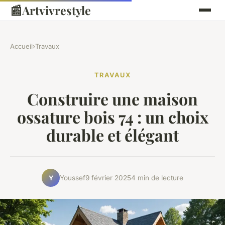
📰
Artvivrestyle
Accueil
›
Travaux
TRAVAUX
Construire une maison
ossature bois 74 : un choix
durable et élégant
Youssef
9 février 2025
4 min de lecture
Y