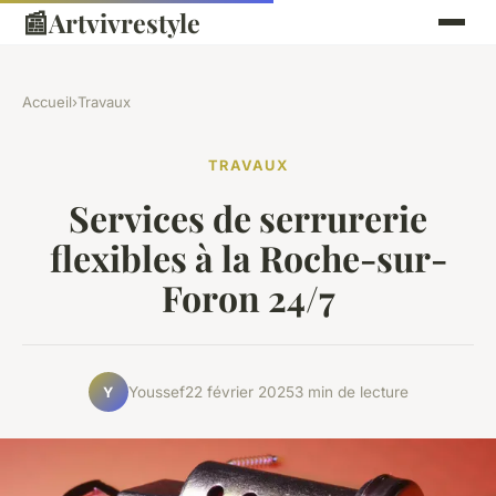
📰
Artvivrestyle
Accueil
›
Travaux
TRAVAUX
Services de serrurerie
flexibles à la Roche-sur-
Foron 24/7
Youssef
22 février 2025
3 min de lecture
Y