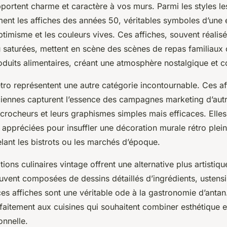
portent charme et caractère à vos murs. Parmi les styles les
ement les affiches des années 50, véritables symboles d’une
timisme et les couleurs vives. Ces affiches, souvent réalis
ou saturées, mettent en scène des scènes de repas familiaux
oduits alimentaires, créant une atmosphère nostalgique et c
étro représentent une autre catégorie incontournable. Ces af
nciennes capturent l’essence des campagnes marketing d’autr
crocheurs et leurs graphismes simples mais efficaces. Elles
 appréciées pour insuffler une décoration murale rétro plein
lant les bistrots ou les marchés d’époque.
rations culinaires vintage offrent une alternative plus artistiqu
uvent composées de dessins détaillés d’ingrédients, ustensi
 ces affiches sont une véritable ode à la gastronomie d’antan.
faitement aux cuisines qui souhaitent combiner esthétique 
ionnelle.