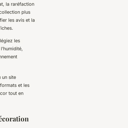
at, la raréfaction
collection plus
er les avis et la
fiches.
légiez les
l’humidité,
onnement
 un site
 formats et les
écor tout en
décoration