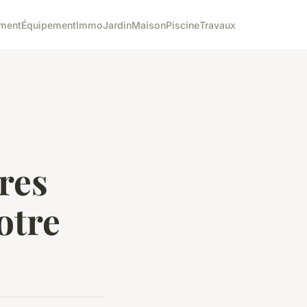
ment
Équipement
Immo
Jardin
Maison
Piscine
Travaux
res
otre