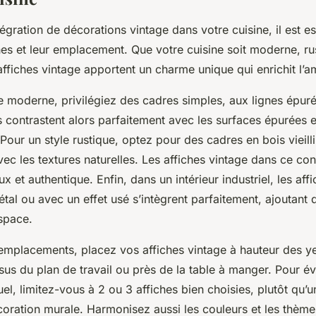
ntégration de décorations vintage dans votre cuisine, il est e
ches et leur emplacement. Que votre cuisine soit moderne, ru
s affiches vintage apportent un charme unique qui enrichit l’
e moderne, privilégiez des cadres simples, aux lignes épuré
 contrastent alors parfaitement avec les surfaces épurées e
our un style rustique, optez pour des cadres en bois vieilli
ec les textures naturelles. Les affiches vintage dans ce con
x et authentique. Enfin, dans un intérieur industriel, les aff
al ou avec un effet usé s’intègrent parfaitement, ajoutant 
espace.
emplacements, placez vos affiches vintage à hauteur des y
s du plan de travail ou près de la table à manger. Pour év
uel, limitez-vous à 2 ou 3 affiches bien choisies, plutôt qu’u
coration murale. Harmonisez aussi les couleurs et les thème