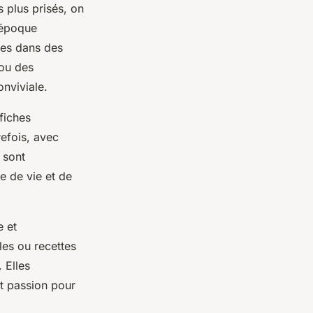
 plus prisés, on
 époque
ées dans des
 ou des
onviviale.
fiches
efois, avec
 sont
e de vie et de
e et
les ou recettes
 Elles
et passion pour