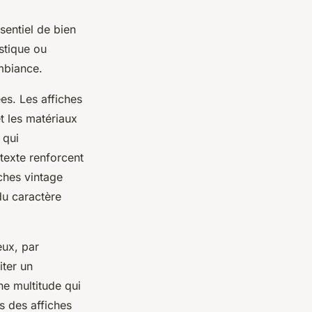
ssentiel de bien
stique ou
ambiance.
es. Les affiches
t les matériaux
 qui
texte renforcent
iches vintage
du caractère
eux, par
iter un
ne multitude qui
s des affiches