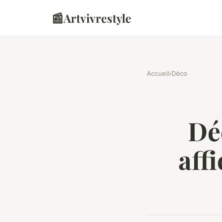
📰
Artvivrestyle
Accueil
›
Déco
Dé
aff