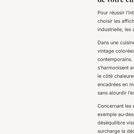
Pour réussir l’i
choisir les affi
industrielle, le
Dans une cuisin
vintage colorées
contemporains. P
s’harmonisent av
le côté chaleureu
encadrées en mét
sans alourdir l’
Concernant les 
exemple au-dessu
déséquilibre vis
surcharge la dé