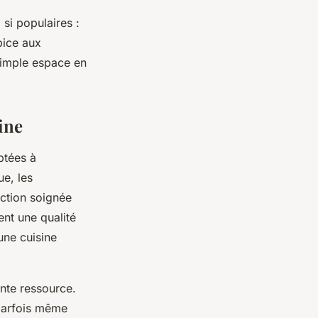
 si populaires :
pice aux
 simple espace en
ine
ptées à
ue, les
ection soignée
ent une qualité
une cuisine
ente ressource.
parfois même