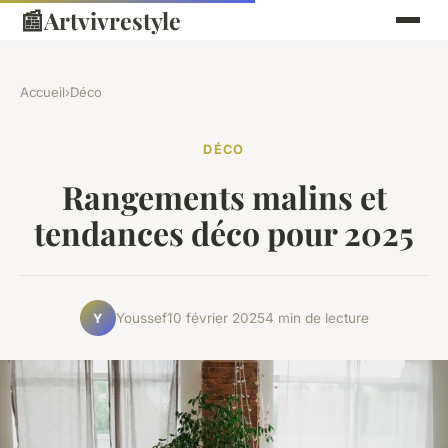
📰
Artvivrestyle
Accueil
›
Déco
DÉCO
Rangements malins et
tendances déco pour 2025
Youssef
10 février 2025
4 min de lecture
Y