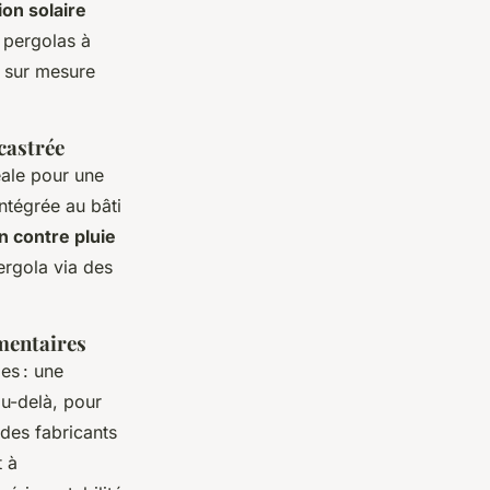
ion solaire
 pergolas à
n sur mesure
castrée
éale pour une
ntégrée au bâti
n contre pluie
pergola via des
ementaires
es : une
au-delà, pour
des fabricants
t à