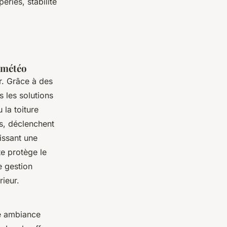
éries, stabilité
 météo
r. Grâce à des
 les solutions
u la toiture
s, déclenchent
issant une
e protège le
e gestion
rieur.
e ambiance