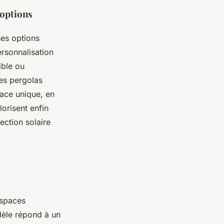
 options
ses options
ersonnalisation
ible ou
res pergolas
ace unique, en
orisent enfin
ection solaire
espaces
èle répond à un