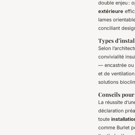
double enjeu : op
extérieure
effic
lames orientable
conciliant desig
Types d’instal
Selon l’architectu
convivialité ins
— encastrée ou 
et de ventilation
solutions biocl
Conseils pour
La réussite d’un
déclaration préa
toute
installati
comme Burlet pe