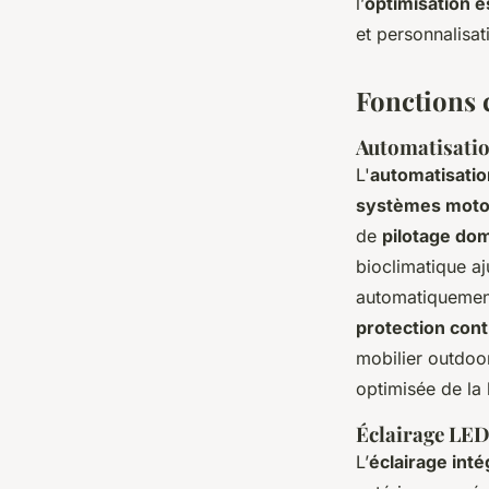
l’
optimisation e
et personnalisat
Fonctions 
Automatisatio
L'
automatisatio
systèmes moto
de
pilotage do
bioclimatique a
automatiquement
protection cont
mobilier outdoor
optimisée de la l
Éclairage LED 
L’
éclairage int