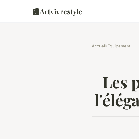
📰
Artvivrestyle
Accueil
›
Équipement
Les p
l'élég