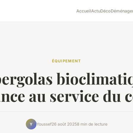
Accueil
Actu
Déco
Déménage
ÉQUIPEMENT
ergolas bioclimati
ance au service du 
Youssef
26 août 2025
8 min de lecture
Y