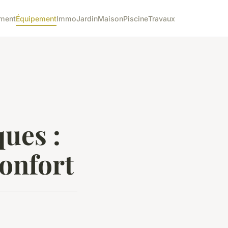
ment
Équipement
Immo
Jardin
Maison
Piscine
Travaux
ques :
confort