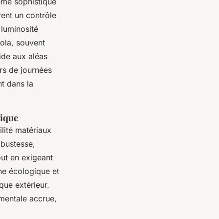
tème sophistiqué
rent un contrôle
 luminosité
gola, souvent
ide aux aléas
rs de journées
t dans la
tique
lité matériaux
obustesse,
out en exigeant
he écologique et
que extérieur.
ementale accrue,