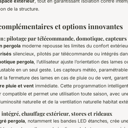
space extérieur
, tout en garantissant isolation contre intemp
ion de la structure.
complémentaires et options innovantes
n : pilotage par télécommande, domotique, capteurs
n pergola
moderne repousse les limites du confort extérieu
risés
silencieux, pilotés par télécommande ou intégrés dans
motique pergola
, l’utilisateur ajuste l’orientation des lames o
justable en un seul geste. Les capteurs météo, paramétrable
 la fermeture des lames en cas de pluie ou de vent, garant
re pluie et vent
immédiate. Cette programmation intelligent
 compatible et permet une utilisation toute saison, avec un
uminosité naturelle et de la ventilation naturelle habitat exté
intégré, chauffage extérieur, stores et rideaux
égré pergola
, notamment les bandes LED étanches, crée un