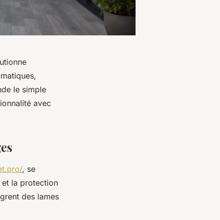
lutionne
imatiques,
nde le simple
ionnalité avec
ges
et.pro/
, se
 et la protection
tègrent des lames