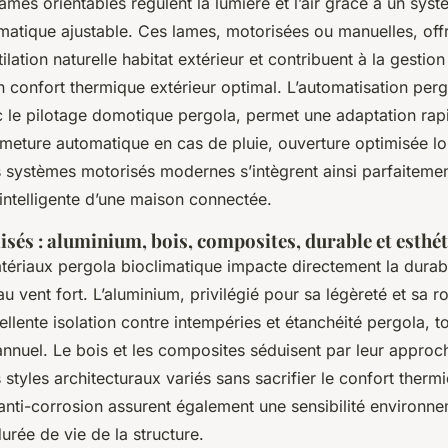
ames orientables régulent la lumière et l’air grâce à un sys
imatique ajustable. Ces lames, motorisées ou manuelles, off
ilation naturelle habitat extérieur et contribuent à la gestion
n confort thermique extérieur optimal. L’automatisation per
 le pilotage domotique pergola, permet une adaptation rap
rmeture automatique en cas de pluie, ouverture optimisée lo
s systèmes motorisés modernes s’intègrent ainsi parfaitemen
ntelligente d’une maison connectée.
isés : aluminium, bois, composites, durable et esthé
tériaux pergola bioclimatique impacte directement la durabi
 au vent fort. L’aluminium, privilégié pour sa légèreté et sa r
ellente isolation contre intempéries et étanchéité pergola, t
annuel. Le bois et les composites séduisent par leur approc
 styles architecturaux variés sans sacrifier le confort thermi
anti-corrosion assurent également une sensibilité environn
urée de vie de la structure.