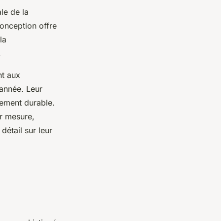
le de la
conception offre
la
.
nt aux
’année. Leur
sement durable.
r mesure,
étail sur leur