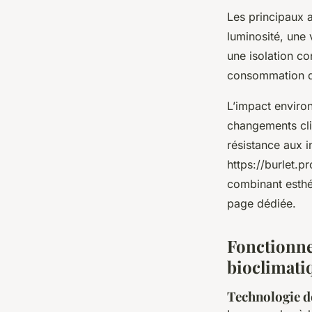
Les principaux 
luminosité, une 
une isolation con
consommation d'é
L’impact environ
changements cli
résistance aux i
https://burlet.
combinant esthé
page dédiée.
Fonctionne
bioclimati
Technologie d