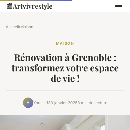
📰
Artvivrestyle
Accueil
›
Maison
MAISON
Rénovation à Grenoble :
transformez votre espace
de vie !
Youssef
30 janvier 2025
3 min de lecture
Y