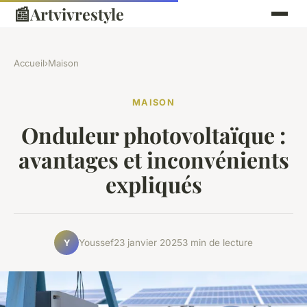
📰
Artvivrestyle
Accueil
›
Maison
MAISON
Onduleur photovoltaïque :
avantages et inconvénients
expliqués
Youssef
23 janvier 2025
3 min de lecture
Y