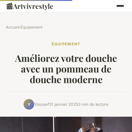
📰
Artvivrestyle
Accueil
›
Équipement
ÉQUIPEMENT
Améliorez votre douche
avec un pommeau de
douche moderne
Youssef
31 janvier 2025
3 min de lecture
Y